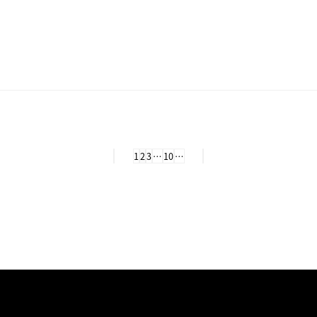
1
2
3
…
10
…