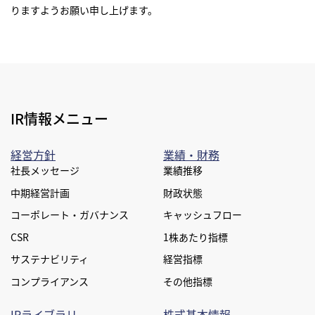
りますようお願い申し上げます。
オンラインストア
まてーれ 金沢 ひがし茶屋街
IR情報メニュー
経営方針
業績・財務
社長メッセージ
業績推移
中期経営計画
財政状態
コーポレート・ガバナンス
キャッシュフロー
採用情報
fa-bo
CSR
1株あたり指標
サステナビリティ
経営指標
お問い合わせ
コンプライアンス
その他指標
IRライブラリ
株式基本情報