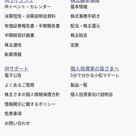
プライバシー
サイトマップ
公式SNS
IRイベント・カレンダー
基本情報
決算短信・決算説明会資料
株式事務手続き
有価証券報告書・半期報告書
配当・株主還元
中期経営計画書
株主総会
株主通信
定款
新着情報
IRサポート
個人投資家の皆さまへ
電子公告
5分で分かる小松マテーレ
よくあるご質問
製品一覧
株主さまの個人情報保護方針
個人投資家向け説明会
情報開示に関するポリシー
免責事項
お問い合わせ