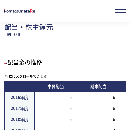
ホーム
IR情報
株式基本情報
配当・株主還元
配当・株主還元
お気に入り製品
オンラインストア
JP
EN
CN
配当金の推移
企業情報
※ 横にスクロールできます
中間配当
期末配当
事業概要
2016年度
6
6
2017年度
6
6
製品情報
2018年度
6
6