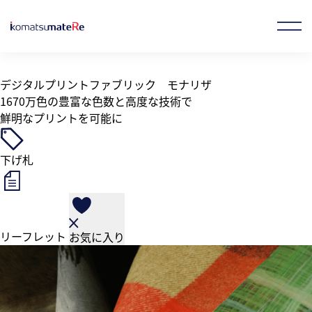
ホーム
製品情報
ファブリック
ファッション性
モナリザ
デジタルプリントファブリック モナリザ
1670万色の豊富な色数と高度な技術で
お気に入り製品
オンラインストア
鮮明なプリントを可能に
JP
EN
CN
下げ札
企業情報
事業概要
リーフレット
お気に入り
製品情報