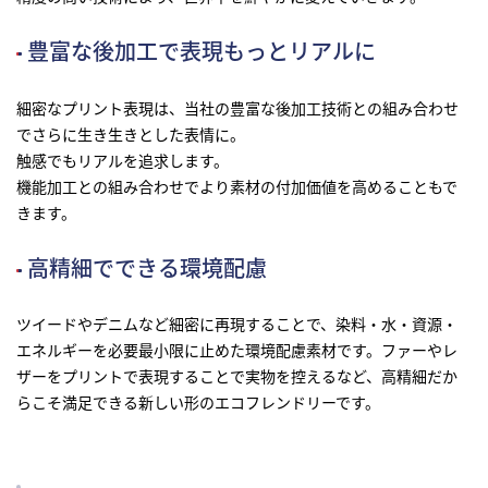
豊富な後加工で表現もっとリアルに
細密なプリント表現は、当社の豊富な後加工技術との組み合わせ
でさらに生き生きとした表情に。
触感でもリアルを追求します。
オンラインストア
まてーれ 金沢 ひがし茶屋街
機能加工との組み合わせでより素材の付加価値を高めることもで
きます。
高精細でできる環境配慮
ツイードやデニムなど細密に再現することで、染料・水・資源・
採用情報
fa-bo
エネルギーを必要最小限に止めた環境配慮素材です。ファーやレ
ザーをプリントで表現することで実物を控えるなど、高精細だか
らこそ満足できる新しい形のエコフレンドリーです。
お問い合わせ