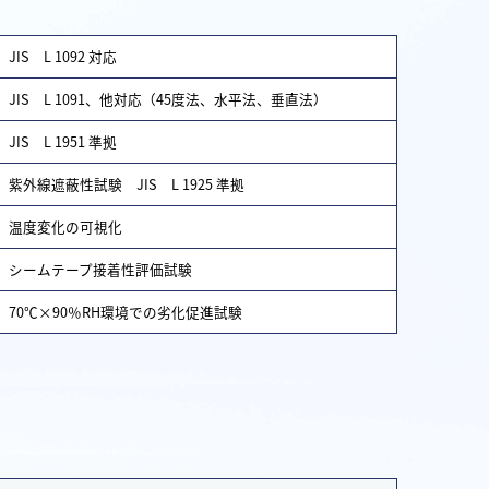
JIS L 1092 対応
JIS L 1091、他対応（45度法、水平法、垂直法）
JIS L 1951 準拠
紫外線遮蔽性試験 JIS L 1925 準拠
温度変化の可視化
シームテープ接着性評価試験
70℃×90％RH環境での劣化促進試験