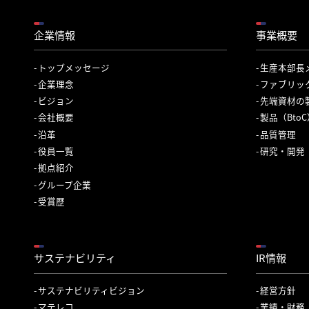
企業情報
事業概要
トップメッセージ
生産本部長
企業理念
ファブリッ
ビジョン
先端資材の
会社概要
製品（Bto
沿革
品質管理
役員一覧
研究・開発
拠点紹介
グループ企業
受賞歴
サステナビリティ
IR情報
サステナビリティビジョン
経営方針
マテレコ
業績・財務