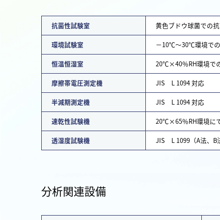
抗菌性試験室
黄色ブドウ球菌での抗
環境試験室
－10℃～30℃環境で
恒温恒湿室
20℃×40％RH環境
摩擦帯電圧測定機
JIS L 1094 対応
半減期測定機
JIS L 1094 対応
速乾性試験機
20℃×65％RH環境に
透湿度試験機
JIS L 1099（A法、
分析関連設備