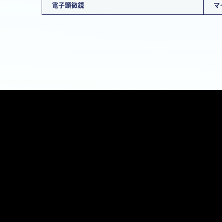
電子顕微鏡
マ