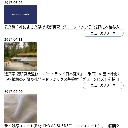
2017.06.08
研究開発
異業種２社による業務提携が実現 “グリーンインフラ”分野に本格参入
サステナビリティ
ニュースリリース
2017.04.11
IR情報
採用情報
ニュース
建築家 隈研吾氏監修 「ポートランド日本庭園」（米国）の屋上緑化に
小松精練の超微多孔発泡セラミックス基盤材『グリーンビズ』を採用
ニュースリリース
2017.02.09
新・触感スエード素材『KOMA SUEDE ™（コマスエード）』の開発と