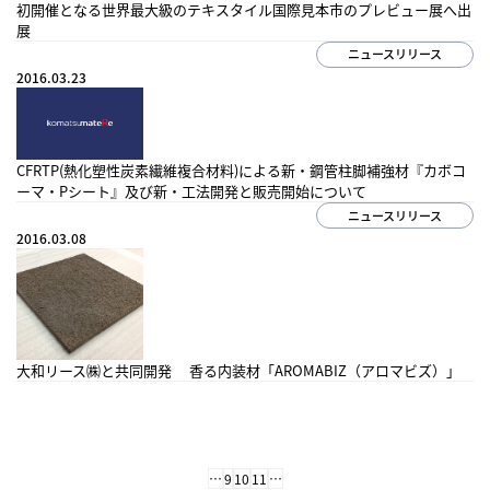
初開催となる世界最大級のテキスタイル国際見本市のプレビュー展へ出
展
ニュースリリース
2016.03.23
CFRTP(熱化塑性炭素繊維複合材料)による新・鋼管柱脚補強材『カボコ
ーマ・Pシート』及び新・工法開発と販売開始について
ニュースリリース
2016.03.08
大和リース㈱と共同開発 香る内装材「AROMABIZ（アロマビズ）」
…
9
10
11
…