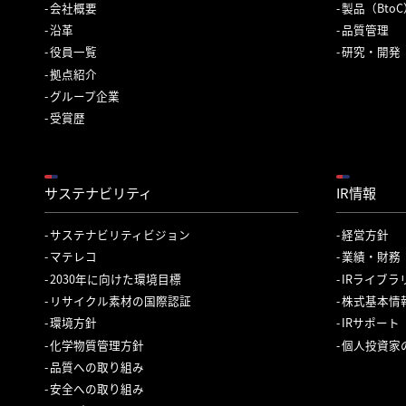
会社概要
製品（Bto
沿革
品質管理
役員一覧
研究・開発
拠点紹介
グループ企業
受賞歴
サステナビリティ
IR情報
サステナビリティビジョン
経営方針
マテレコ
業績・財務
2030年に向けた環境目標
IRライブラ
リサイクル素材の国際認証
株式基本情
環境方針
IRサポート
化学物質管理方針
個人投資家
品質への取り組み
安全への取り組み