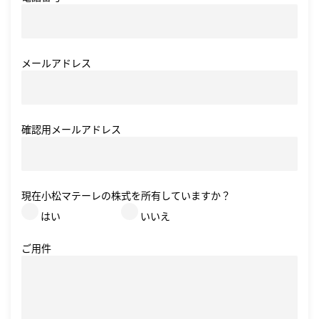
メールアドレス
オンラインストア
まてーれ 金沢 ひがし茶屋街
確認用メールアドレス
現在小松マテーレの株式を所有していますか？
はい
いいえ
採用情報
fa-bo
ご用件
お問い合わせ