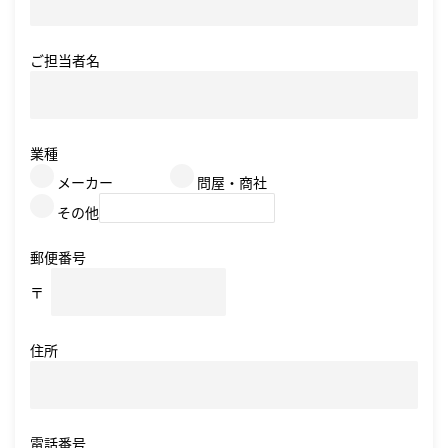
研究開発
ご担当者名
サステナビリティ
業種
IR情報
メーカー
問屋・商社
その他
採用情報
ニュース
郵便番号
〒
住所
電話番号