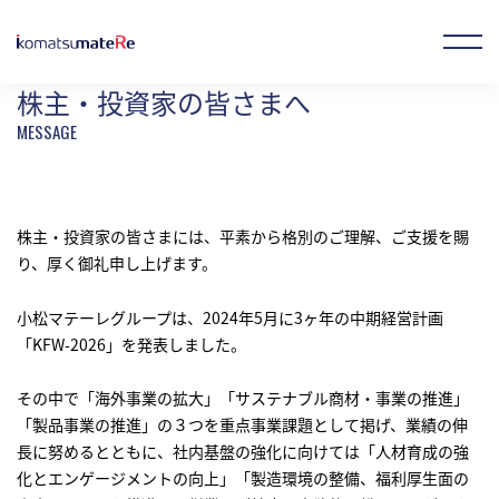
ホーム
IR情報
経営方針
株主・投資家の皆さまへ
株主・投資家の皆さまへ
お気に入り製品
オンラインストア
JP
EN
CN
株主・投資家の皆さまには、平素から格別のご理解、ご支援を賜
り、厚く御礼申し上げます。
企業情報
小松マテーレグループは、2024年5月に3ヶ年の中期経営計画
「KFW-2026」を発表しました。
事業概要
その中で「海外事業の拡大」「サステナブル商材・事業の推進」
「製品事業の推進」の３つを重点事業課題として掲げ、業績の伸
製品情報
長に努めるとともに、社内基盤の強化に向けては「人材育成の強
化とエンゲージメントの向上」「製造環境の整備、福利厚生面の