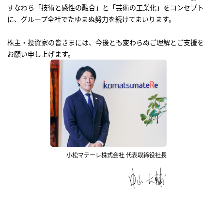
すなわち「技術と感性の融合」と「芸術の工業化」をコンセプト
に、グループ全社でたゆまぬ努力を続けてまいります。
株主・投資家の皆さまには、今後とも変わらぬご理解とご支援を
お願い申し上げます。
オンラインストア
まてーれ 金沢 ひがし茶屋街
採用情報
fa-bo
小松マテーレ株式会社 代表取締役社長
お問い合わせ