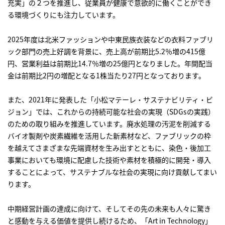
充実」の２つを推進し、従業員が健康で意欲的に働くことができ
研究開発
る環境づくりにも注力しています。
2025年度は北米ファッションや中東民族衣装などの衣料ファブリ
サステナビリティ
ック部門の売上好調を背景に、売上高が前期比5.2％増の415億
円、営業利益は前期比14.7％増の25億円となりました。年間配当
金は前期比2円の増配となる1株当たり27円となっております。
IR情報
また、2021年に発表した「小松マテーレ・サステナビリティ・ビ
採用情報
ジョン」では、これからの持続可能な社会の実現（SDGsの実践）
のための取り組みを推進しています。廃水処理の汚泥を削減する
ニュース
バイオ製剤や炭素繊維を活用した新素材など、ファブリックの枠
を越えてさまざまな先端資材を生み出すとともに、染色・後加工
事業においても環境に配慮した技術や素材を積極的に開発・導入
することによって、サステナブルな社会の実現に向け貢献してまい
ります。
中期経営計画の達成に向けて、そしてその先の未来も人々に驚き
と感動を与える価値を提供し続けるため、「Art in Technology」