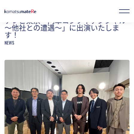
テレビ東京「円卓コンフィデンシャル 〜他社との遭遇〜」に出演いたします！
テレビ東京「円卓コンフィデンシャル
〜他社との遭遇〜」に出演いたしま
す！
お気に入り製品
オンラインストア
JP
EN
CN
企業情報
事業概要
製品情報