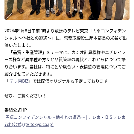
研究開発
サステナビリティ
2024年9月8日午前7時より放送のテレビ東京「円卓コンフィデン
シャル 〜他社との遭遇〜」に、常務取締役生産本部長の米谷が出
演いたします。
IR情報
「品質・生産管理」をテーマに、カシオ計算機様やニチレイフ
ーズ様など異業種の方々と品質管理の現状とこれからについて語
採用情報
り合います。当社は、特に色や風合い・表情感の管理についてご
紹介させていただきます。
ニュース
「
テレ東BIZ
」では配信オリジナルも予定しております。
ぜひ、ご覧ください！
番組公式HP
円卓コンフィデンシャル～他社との遭遇～ | テレ東・ＢＳテレ東
7ch(公式) (tv-tokyo.co.jp)