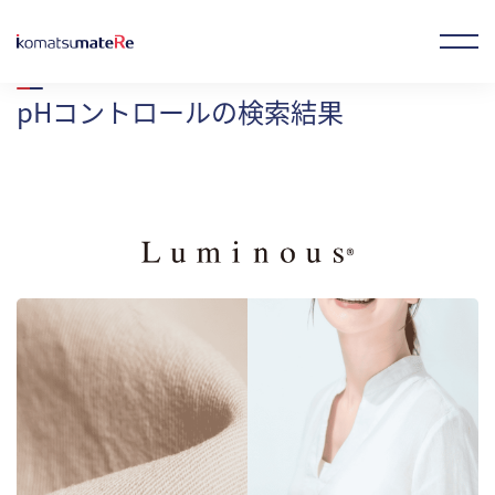
ホーム
製品情報
検索結果
pHコントロール
の検索結果
お気に入り製品
オンラインストア
JP
EN
CN
企業情報
事業概要
製品情報