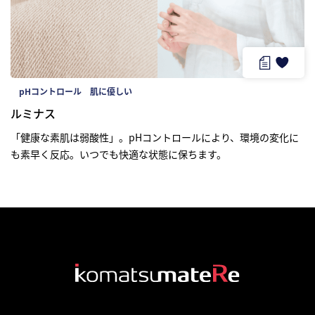
研究開発
サステナビリティ
pHコントロール
肌に優しい
ルミナス
IR情報
「健康な素肌は弱酸性」。pHコントロールにより、環境の変化に
も素早く反応。いつでも快適な状態に保ちます。
採用情報
ニュース