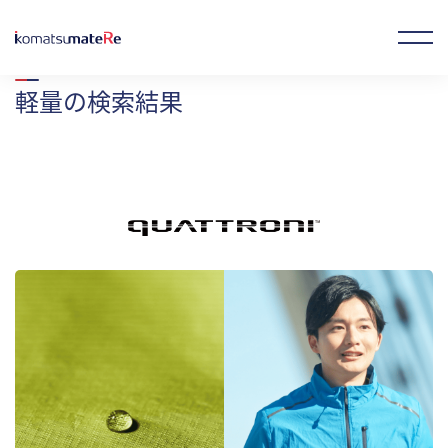
ホーム
製品情報
検索結果
軽量
の検索結果
お気に入り製品
オンラインストア
JP
EN
CN
企業情報
事業概要
製品情報