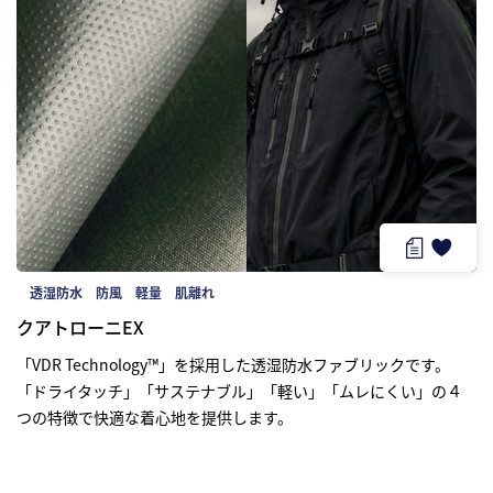
オンラインストア
まてーれ 金沢 ひがし茶屋街
透湿防水
防風
軽量
肌離れ
クアトローニEX
採用情報
fa-bo
「VDR Technology™」を採用した透湿防水ファブリックです。
「ドライタッチ」「サステナブル」「軽い」「ムレにくい」の４
つの特徴で快適な着心地を提供します。
お問い合わせ